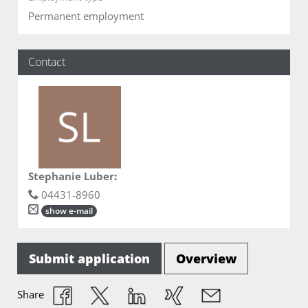
Permanent employment
Contact
Stephanie Luber
:
04431-8960
show e-mail
Submit application
Overview
Share