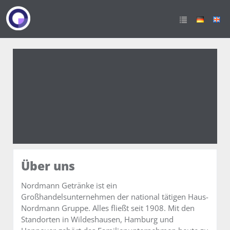
Vertriebsmitarbeiter im
Außendienst (m/w/d) für
Vechta, Diepholz,
Cloppenburg &
Osnabrück
Über uns
Nordmann Getränke ist ein
Großhandelsunternehmen der national tätigen Haus-
Nordmann Gruppe. Alles fließt seit 1908. Mit den
Standorten in Wildeshausen, Hamburg und